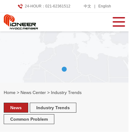
24-HOUR：021-62361512
中文
|
English
Home
>
News Center
>
Industry Trends
News
Industry Trends
Common Problem